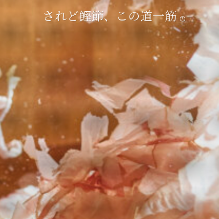
されど鰹節、この道一筋
®