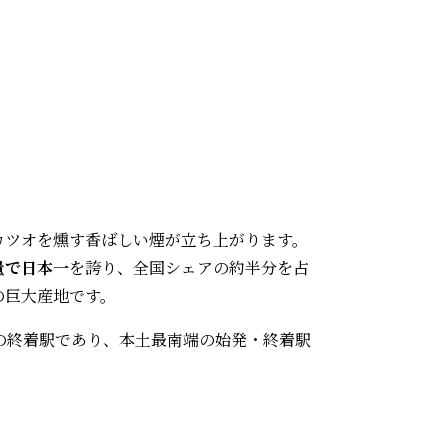
カツオを燻す香ばしい煙が立ち上がります。
量で日本一
を誇り、全国シェアの約半分を占
の巨大産地です。
線の終着駅であり、本土最南端の始発・終着駅