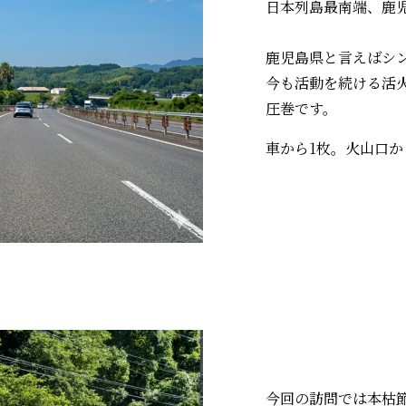
日本列島最南端、鹿
鹿児島県と言えばシ
今も活動を続ける活
圧巻です。
車から1枚。火山口
今回の訪問では本枯