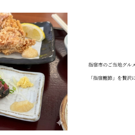
指宿市のご当地グル
「指宿鰹節」を贅沢