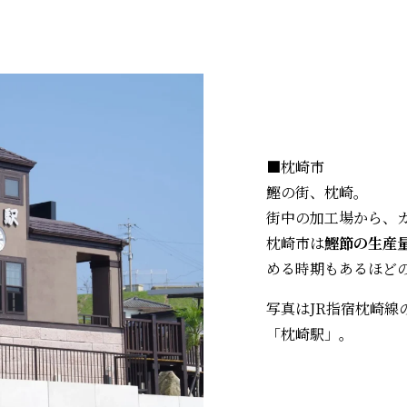
■枕崎市
鰹の街、枕崎。
街中の加工場から、
枕崎市は
鰹節の生産
める時期もあるほど
写真はJR指宿枕崎
「枕崎駅」。