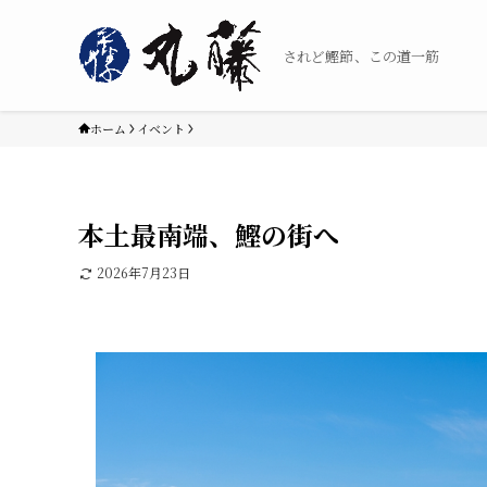
されど鰹節、この道一筋
ホーム
イベント
本土最南端、鰹の街へ
2026年7月23日