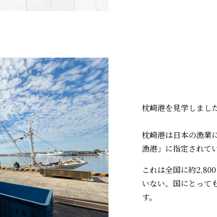
枕崎港を見学しまし
枕崎港は日本の漁業
漁港」に指定されて
これは全国に約2,8
いない、国にとって
す。