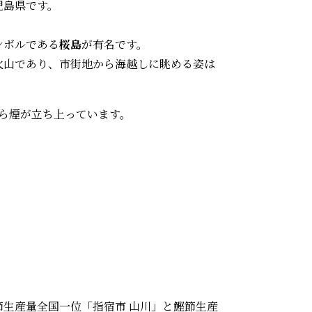
児島県です。
ンボルである
桜島
が有名です。
火山であり、市街地から海越しに眺める姿は
から煙が立ち上っています。
節生産量全国一位「指宿市 山川」と鰹節生産