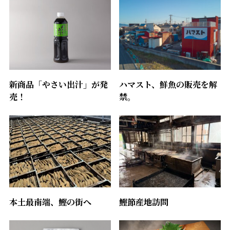
新商品「やさい出汁」が発
ハマスト、鮮魚の販売を解
売！
禁。
本土最南端、鰹の街へ
鰹節産地訪問